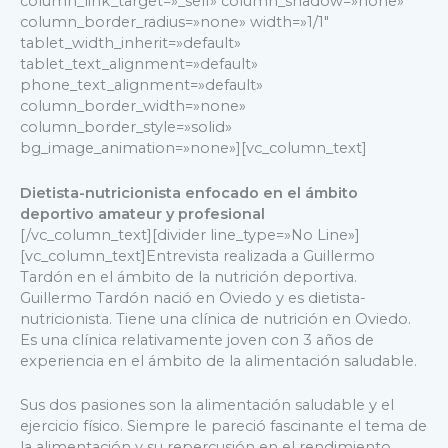
column_link_target=»_self» column_shadow=»none»
column_border_radius=»none» width=»1/1″
tablet_width_inherit=»default»
tablet_text_alignment=»default»
phone_text_alignment=»default»
column_border_width=»none»
column_border_style=»solid»
bg_image_animation=»none»][vc_column_text]
Dietista-nutricionista enfocado en el ámbito
deportivo amateur y profesional
[/vc_column_text][divider line_type=»No Line»]
[vc_column_text]
Entrevista realizada a Guillermo
Tardón en el ámbito de la nutrición deportiva.
Guillermo Tardón nació en Oviedo y es dietista-
nutricionista. Tiene una clínica de nutrición en Oviedo.
Es una clínica relativamente joven con 3 años de
experiencia en el ámbito de la alimentación saludable.
Sus dos pasiones son la alimentación saludable y el
ejercicio físico. Siempre le pareció fascinante el tema de
la alimentación y su repercusión en el rendimiento