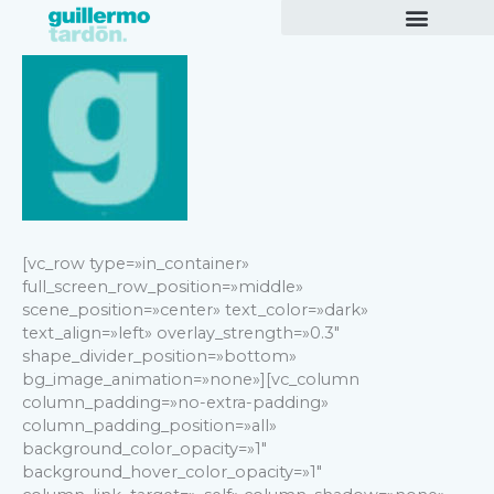
Ir
al
contenido
[vc_row type=»in_container»
full_screen_row_position=»middle»
scene_position=»center» text_color=»dark»
text_align=»left» overlay_strength=»0.3″
shape_divider_position=»bottom»
bg_image_animation=»none»][vc_column
column_padding=»no-extra-padding»
column_padding_position=»all»
background_color_opacity=»1″
background_hover_color_opacity=»1″