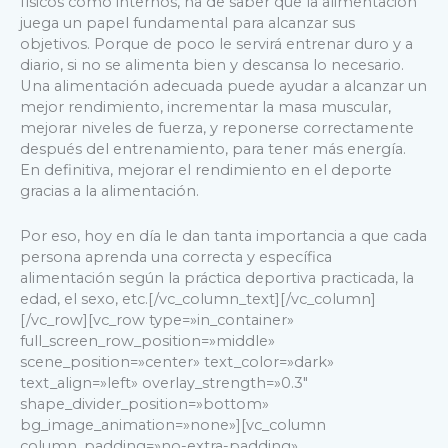
físicos como internos, ha de saber que la alimentación
juega un papel fundamental para alcanzar sus
objetivos. Porque de poco le servirá entrenar duro y a
diario, si no se alimenta bien y descansa lo necesario.
Una alimentación adecuada puede ayudar a alcanzar un
mejor rendimiento, incrementar la masa muscular,
mejorar niveles de fuerza, y reponerse correctamente
después del entrenamiento, para tener más energía.
En definitiva,
mejorar el rendimiento en el deporte
gracias a la alimentación.
Por eso, hoy en día le dan tanta importancia a que cada
persona aprenda una correcta y específica
alimentación según la práctica deportiva practicada, la
edad, el sexo, etc.
[/vc_column_text][/vc_column]
[/vc_row][vc_row type=»in_container»
full_screen_row_position=»middle»
scene_position=»center» text_color=»dark»
text_align=»left» overlay_strength=»0.3″
shape_divider_position=»bottom»
bg_image_animation=»none»][vc_column
column_padding=»no-extra-padding»