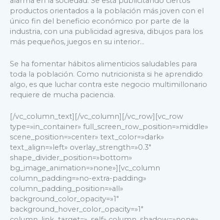
alarma en la sociedad. Se está publicitando ciertos
productos orientados a la población más joven con el
único fin del beneficio económico por parte de la
industria, con una publicidad agresiva, dibujos para los
más pequeños, juegos en su interior…
Se ha fomentar hábitos alimenticios saludables para
toda la población. Como nutricionista si he aprendido
algo, es que luchar contra este negocio multimillonario
requiere de mucha paciencia.
[/vc_column_text][/vc_column][/vc_row][vc_row
type=»in_container» full_screen_row_position=»middle»
scene_position=»center» text_color=»dark»
text_align=»left» overlay_strength=»0.3″
shape_divider_position=»bottom»
bg_image_animation=»none»][vc_column
column_padding=»no-extra-padding»
column_padding_position=»all»
background_color_opacity=»1″
background_hover_color_opacity=»1″
column_link_target=»_self» column_shadow=»none»