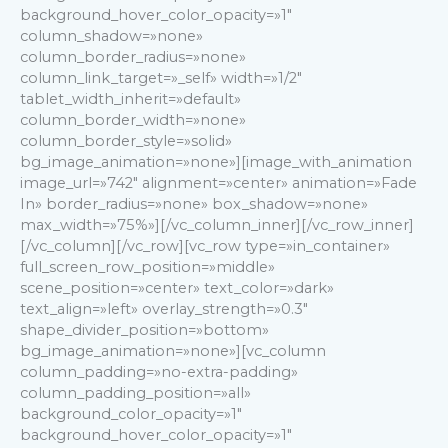
background_hover_color_opacity=»1″
column_shadow=»none»
column_border_radius=»none»
column_link_target=»_self» width=»1/2″
tablet_width_inherit=»default»
column_border_width=»none»
column_border_style=»solid»
bg_image_animation=»none»][image_with_animation
image_url=»742″ alignment=»center» animation=»Fade
In» border_radius=»none» box_shadow=»none»
max_width=»75%»][/vc_column_inner][/vc_row_inner]
[/vc_column][/vc_row][vc_row type=»in_container»
full_screen_row_position=»middle»
scene_position=»center» text_color=»dark»
text_align=»left» overlay_strength=»0.3″
shape_divider_position=»bottom»
bg_image_animation=»none»][vc_column
column_padding=»no-extra-padding»
column_padding_position=»all»
background_color_opacity=»1″
background_hover_color_opacity=»1″