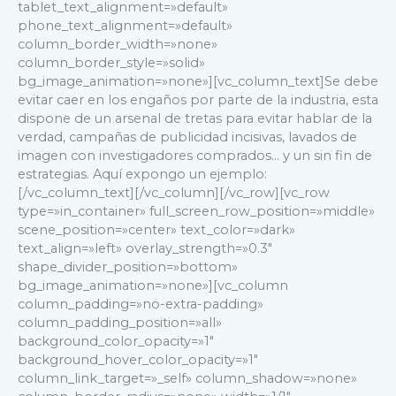
tablet_text_alignment=»default»
phone_text_alignment=»default»
column_border_width=»none»
column_border_style=»solid»
bg_image_animation=»none»][vc_column_text]Se debe
evitar caer en los engaños por parte de la industria, esta
dispone de un arsenal de tretas para evitar hablar de la
verdad, campañas de publicidad incisivas, lavados de
imagen con investigadores comprados… y un sin fin de
estrategias. Aquí expongo un ejemplo:
[/vc_column_text][/vc_column][/vc_row][vc_row
type=»in_container» full_screen_row_position=»middle»
scene_position=»center» text_color=»dark»
text_align=»left» overlay_strength=»0.3″
shape_divider_position=»bottom»
bg_image_animation=»none»][vc_column
column_padding=»no-extra-padding»
column_padding_position=»all»
background_color_opacity=»1″
background_hover_color_opacity=»1″
column_link_target=»_self» column_shadow=»none»