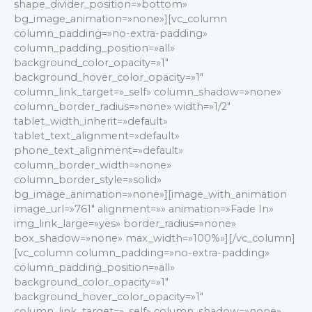
shape_divider_position=»bottom»
bg_image_animation=»none»][vc_column
column_padding=»no-extra-padding»
column_padding_position=»all»
background_color_opacity=»1″
background_hover_color_opacity=»1″
column_link_target=»_self» column_shadow=»none»
column_border_radius=»none» width=»1/2″
tablet_width_inherit=»default»
tablet_text_alignment=»default»
phone_text_alignment=»default»
column_border_width=»none»
column_border_style=»solid»
bg_image_animation=»none»][image_with_animation
image_url=»761″ alignment=»» animation=»Fade In»
img_link_large=»yes» border_radius=»none»
box_shadow=»none» max_width=»100%»][/vc_column]
[vc_column column_padding=»no-extra-padding»
column_padding_position=»all»
background_color_opacity=»1″
background_hover_color_opacity=»1″
column_link_target=»_self» column_shadow=»none»