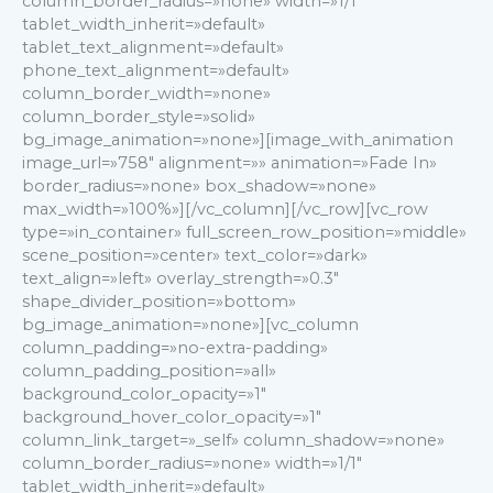
column_border_radius=»none» width=»1/1″
tablet_width_inherit=»default»
tablet_text_alignment=»default»
phone_text_alignment=»default»
column_border_width=»none»
column_border_style=»solid»
bg_image_animation=»none»][image_with_animation
image_url=»758″ alignment=»» animation=»Fade In»
border_radius=»none» box_shadow=»none»
max_width=»100%»][/vc_column][/vc_row][vc_row
type=»in_container» full_screen_row_position=»middle»
scene_position=»center» text_color=»dark»
text_align=»left» overlay_strength=»0.3″
shape_divider_position=»bottom»
bg_image_animation=»none»][vc_column
column_padding=»no-extra-padding»
column_padding_position=»all»
background_color_opacity=»1″
background_hover_color_opacity=»1″
column_link_target=»_self» column_shadow=»none»
column_border_radius=»none» width=»1/1″
tablet_width_inherit=»default»