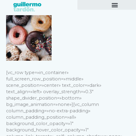
Ir
al
contenido
[vc_row type=»in_container»
full_screen_row_position=»middle»
scene_position=»center» text_color=»dark»
text_align=»left» overlay_strength=»0.3″
shape_divider_position=»bottom»
bg_image_animation=»none»][vc_column
column_padding=»no-extra-padding»
column_padding_position=»all»
background_color_opacity=»1″
background_hover_color_opacity=»1″