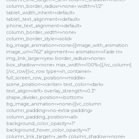
column_border_radius=»none» width=»1/2″
tablet_width_inherit=»default»
tablet_text_alignment=»default»
phone_text_alignment=»default»
column_border_width=»none»
column_border_style=»solid»
bg_image_animation=»none»][image_with_animation
image_url=»762″ alignment=»» animation=»Fade In»
img_link_large=»yes» border_radius=»none»
box_shadow=»none» max_width=»100%»][/vc_column]
[/vc_row][vc_row type=»in_container»
full_screen_row_position=»middle»
scene_position=»center» text_color=»dark»
text_align=»left» overlay_strength=»0.3″
shape_divider_position=»bottom»
bg_image_animation=»none»][vc_column
column_padding=»no-extra-padding»
column_padding_position=»all»
background_color_opacity=»1″
background_hover_color_opacity=»1″
column_link_target=»_self» column_shadow=»none»