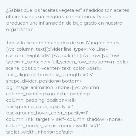
¿Sabias que los “aceites vegetales” añadidos son aceites
ultrarefinados sin ningún valor nutricional y que
producen una inflamación de bajo grado en nuestro
organismo?
Tan solo he comentado dos de sus 17 ingredientes.
[/vc_column_text][divider line_type=»No Line»
custom_height=»15″][/vc_column][/vc_row][vc_row
type=»in_container» full_screen_row_position=»middle»
scene_position=»center» text_color=»dark»
text_align=»left» overlay_strength=»0.3″
shape_divider_position=»bottom»
bg_image_animation=»none»][vc_column
column_padding=»no-extra-padding»
column_padding_position=»all»
background_color_opacity=»1″
background_hover_color_opacity=»1″
column_link_target=»_self» column_shadow=»none»
column_border_radius=»none» width=»1/1″
tablet_width_inherit=»default»