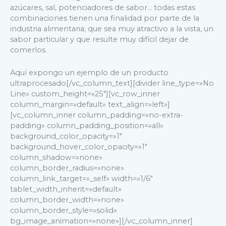
azúcares, sal, potenciadores de sabor… todas estas
combinaciones tienen una finalidad por parte de la
industria alimentaria; que sea muy atractivo a la vista, un
sabor particular y que resulte muy difícil dejar de
comerlos.
Aquí expongo un ejemplo de un producto
ultraprocesado[/vc_column_text][divider line_type=»No
Line» custom_height=»25″][vc_row_inner
column_margin=»default» text_align=»left»]
[vc_column_inner column_padding=»no-extra-
padding» column_padding_position=»all»
background_color_opacity=»1″
background_hover_color_opacity=»1″
column_shadow=»none»
column_border_radius=»none»
column_link_target=»_self» width=»1/6″
tablet_width_inherit=»default»
column_border_width=»none»
column_border_style=»solid»
bg_image_animation=»none»][/vc_column_inner]