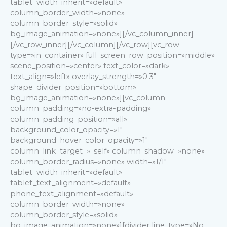
tablet_width_inherit=»default»
column_border_width=»none»
column_border_style=»solid»
bg_image_animation=»none»][/vc_column_inner]
[/vc_row_inner][/vc_column][/vc_row][vc_row
type=»in_container» full_screen_row_position=»middle»
scene_position=»center» text_color=»dark»
text_align=»left» overlay_strength=»0.3″
shape_divider_position=»bottom»
bg_image_animation=»none»][vc_column
column_padding=»no-extra-padding»
column_padding_position=»all»
background_color_opacity=»1″
background_hover_color_opacity=»1″
column_link_target=»_self» column_shadow=»none»
column_border_radius=»none» width=»1/1″
tablet_width_inherit=»default»
tablet_text_alignment=»default»
phone_text_alignment=»default»
column_border_width=»none»
column_border_style=»solid»
bg_image_animation=»none»][divider line_type=»No