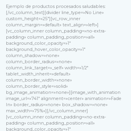
Ejemplo de productos procesados saludables:
[/vc_column_text][divider line_type=»No Line»
custom_height=»25″][vc_row_inner
column_margin=»default» text_align=»left»]
[vc_column_inner column_padding=»no-extra-
padding» column_padding_position=»all»
background_color_opacity=»1″
background_hover_color_opacity=»1″
column_shadow=»none»
column_border_radius=»none»
column_link_target=»_self» width=»1/2″
tablet_width_inherit=»default»
column_border_width=»none»
column_border_style=»solid»
bg_image_animation=»none»][image_with_animation
image_url=»741″ alignment=»center» animation=»Fade
In» border_radius=»none» box_shadow=»none»
max_width=»75%»][/vc_column_inner]
[vc_column_inner column_padding=»no-extra-
padding» column_padding_position=»all»
background_color_opacity=»1″