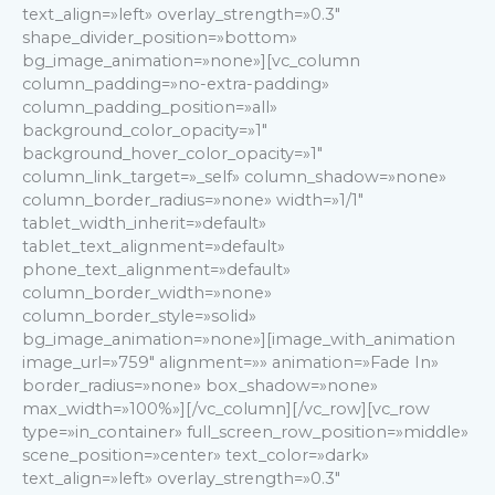
text_align=»left» overlay_strength=»0.3″
shape_divider_position=»bottom»
bg_image_animation=»none»][vc_column
column_padding=»no-extra-padding»
column_padding_position=»all»
background_color_opacity=»1″
background_hover_color_opacity=»1″
column_link_target=»_self» column_shadow=»none»
column_border_radius=»none» width=»1/1″
tablet_width_inherit=»default»
tablet_text_alignment=»default»
phone_text_alignment=»default»
column_border_width=»none»
column_border_style=»solid»
bg_image_animation=»none»][image_with_animation
image_url=»759″ alignment=»» animation=»Fade In»
border_radius=»none» box_shadow=»none»
max_width=»100%»][/vc_column][/vc_row][vc_row
type=»in_container» full_screen_row_position=»middle»
scene_position=»center» text_color=»dark»
text_align=»left» overlay_strength=»0.3″