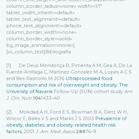
column_border_radius=»none» width=»1/1″
tablet_width_inherit=»default»
tablet_text_alignment=»default»
phone_text_alignment=»default»
column_border_width=»none»
column_border_style=»solid»
bg_image_animation=»none»]
[vc_column_text]Bibliografía
[1] De Deus Mendonça R, Pimenta A M, Gea A, De La
Fuente-Arrillaga C, Martinez-Gonzalez M A, Lopes A C S
and Bes-Rastrollo M 2016
Ultraprocessed food
consumption and risk of overweight and obesity
:
The
University of Navarra
Follow-Up (SUN) cohort study
Am.
J. Clin. Nutr.
104
1433–40
[2] Mokdad A H, Ford E S, Bowman B A, Dietz W H,
Vinicor F, Bales V S and Marks J S 2003
Prevalence of
obesity, diabetes, and obesity-related health risk
factors
, 2001
J. Am. Med. Assoc.
289
76–9