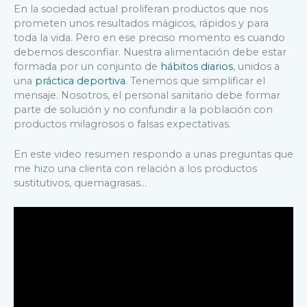
En la sociedad actual proliferan productos que nos
prometen unos resultados mágicos, rápidos y para
toda la vida. Pero en ese preciso momento es cuando
debemos desconfiar. Nuestra alimentación debe estar
formada por un conjunto de
hábitos diarios
, unidos a
una
práctica deportiva
. Tenemos que simplificar el
mensaje. Nosotros, el personal sanitario debe formar
parte de solución y no confundir a la población con
productos milagrosos o falsas expectativas.
En este video resumen respondo a unas preguntas que
me hizo una clienta con relación a los productos
sustitutivos, quemagrasas…