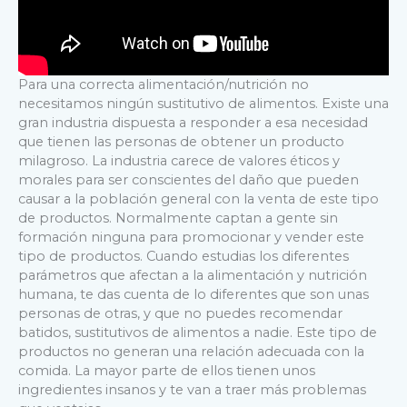
Para una correcta alimentación/nutrición no
necesitamos ningún sustitutivo de alimentos. Existe una
gran industria dispuesta a responder a esa necesidad
que tienen las personas de obtener un producto
milagroso. La industria carece de valores éticos y
morales para ser conscientes del daño que pueden
causar a la población general con la venta de este tipo
de productos. Normalmente captan a gente sin
formación ninguna para promocionar y vender este
tipo de productos. Cuando estudias los diferentes
parámetros que afectan a la alimentación y nutrición
humana, te das cuenta de lo diferentes que son unas
personas de otras, y que no puedes recomendar
batidos, sustitutivos de alimentos a nadie. Este tipo de
productos no generan una relación adecuada con la
comida. La mayor parte de ellos tienen unos
ingredientes insanos y te van a traer más problemas