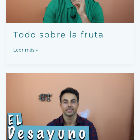
Todo sobre la fruta
Leer más »
Que
podemos
incluir
en
el
desayuno