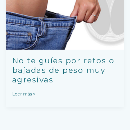
peso
muy
agresivas
No te guíes por retos o
bajadas de peso muy
agresivas
Leer más »