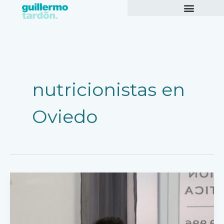
Ir
al
contenido
nutricionistas en
Oviedo
Nutricionista
en
Oviedo